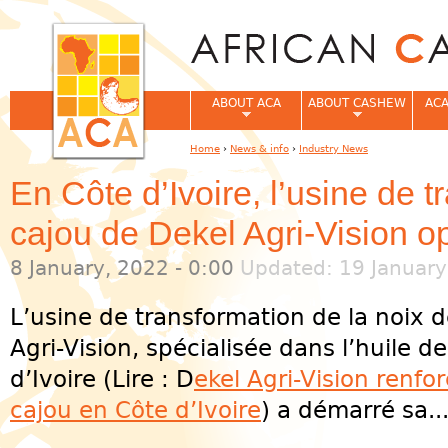
Jum
ABOUT ACA
ABOUT CASHEW
ACA
Home
›
News & info
›
Industry News
You are here
En Côte d’Ivoire, l’usine de 
cajou de Dekel Agri-Vision o
8 January, 2022 - 0:00
Updated: 19 January
L’usine de transformation de la noix d
Agri-Vision, spécialisée dans l’huile 
d’Ivoire (Lire : D
ekel Agri-Vision renfo
cajou en Côte d’Ivoire
) a démarré sa..