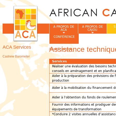
Jum
A PROPOS DE
A PROPOS DE
S
ACA
CAJOU
CONFÉRENCE
ACA Services
Assistance techniqu
Accueil
›
Services
Vous êtes ici
Cashew Barometer
Services
Réaliser une évaluation des besoins tech
conseils en aménagement et en planifica
Aider à la préparation des prévisions de
production
Aider à la mobilisation du financement d
Aider à l’obtention du fonds de roulemen
Fournir des informations et prodiguer des
équipements de transformation
*Conduire 2 visites annuelles d’assistan