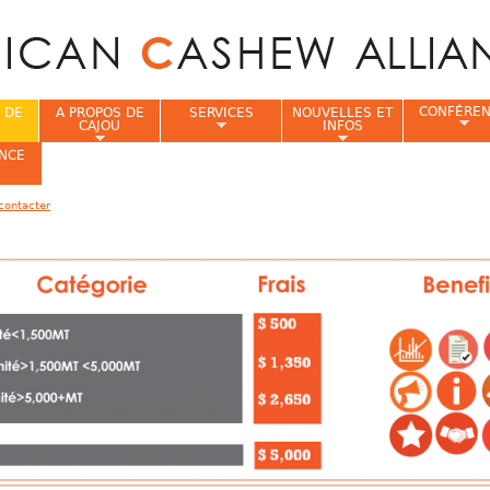
Jump to navigation
CONFÉRE
 DE
A PROPOS DE
SERVICES
NOUVELLES ET
CAJOU
INFOS
NCE
contacter
i