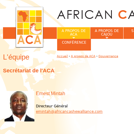
Jum
A PROPOS DE
A PROPOS DE
S
ACA
CAJOU
CONFÉRENCE
L'équipe
Accueil
›
A propos de ACA
›
Gouvernance
Vous êtes ici
Secrétariat
de l'ACA
Ernest Mintah
Directeur Général
emintah@africancashewalliance.com