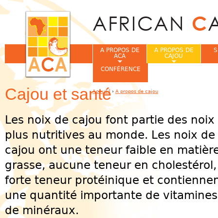
Jum
A PROPOS DE
A PROPOS DE
S
ACA
CAJOU
CONFÉRENCE
Cajou et santé
Accueil
›
A propos de cajou
Vous êtes ici
Les noix de cajou font partie des noix 
plus nutritives au monde. Les noix de
cajou ont une teneur faible en matièr
grasse, aucune teneur en cholestérol
forte teneur protéinique et contienne
une quantité importante de vitamines
de minéraux.