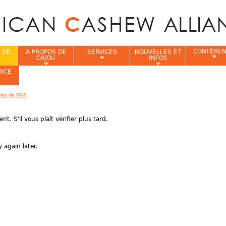
Jump to navigation
CONFÉRE
 DE
A PROPOS DE
SERVICES
NOUVELLES ET
CAJOU
INFOS
NCE
pos de ACA
i
ent
.
S'il vous plaît
vérifier plus tard.
 again later.