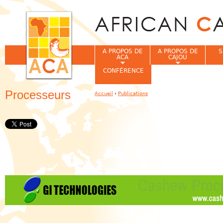
Jum
A PROPOS DE
A PROPOS DE
S
ACA
CAJOU
CONFÉRENCE
Processeurs
Accueil
›
Publications
Vous êtes ici