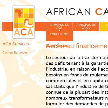
Jum
A PROPOS DE
A PROPOS DE
S
ACA
CAJOU
CONFÉRENCE
ACA Services
Accès au financeme
Accueil
›
Services
Vous êtes ici
Cashew Barometer
Le secteur de la transformati
des défis tenant à la garantie
l’industrie, en raison de l’a
besoins en fonds de rouleme
commerciales et en capitaux
satisfaits que l’industrie d
connue de la plupart des inst
nombreux transformateurs ne
formuler des demandes de prê