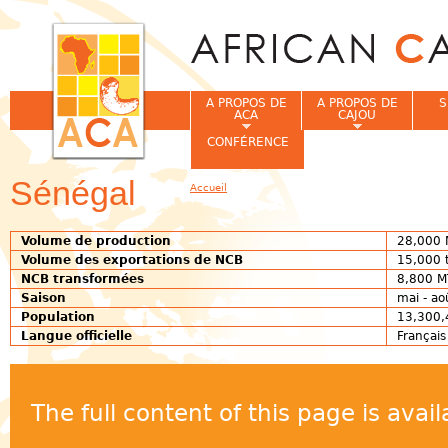
Jum
A PROPOS DE
A PROPOS DE
S
ACA
CAJOU
CONFÉRENCE
Sénégal
Accueil
Vous êtes ici
Volume de production
28,000 
Volume des exportations de
NCB
15,000 
NCB transformées
8,800 M
Saison
mai - a
Population
13,300,4
Langue officielle
Françai
The full content of this page is ava