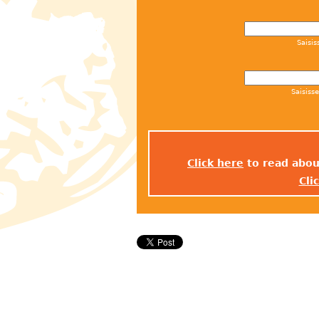
Saisis
Saisiss
Click here
to read abou
Cli