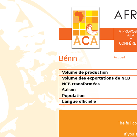
A PROPOS
ACA
CONFÉRE
Bénin
Accueil
Vous êtes ic
Volume de production
Volume des exportations de NCB
NCB transformées
Saison
Population
Langue officielle
The full c
If you 