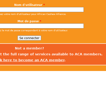
Nom d'utilisateur
*
sez votre nom d'utilisateur pour African Cashew Alliance.
Mot de passe
*
ez le mot de passe correspondant à votre nom d'utilisateur.
Not a member?
t the full range of services available to ACA members.
ck here to become an ACA member
.