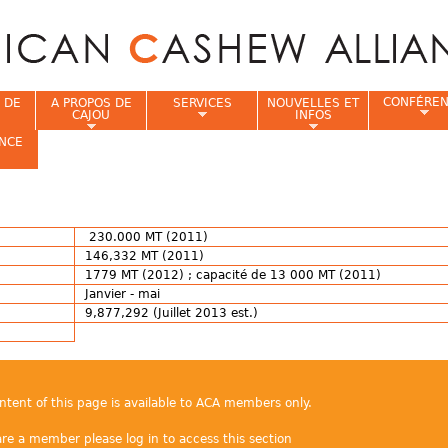
Jump to navigation
CONFÉRE
 DE
A PROPOS DE
SERVICES
NOUVELLES ET
CAJOU
INFOS
NCE
i
230.000 MT (2011)
146,332 MT (2011)
1779 MT (2012) ; capacité de 13 000 MT (2011)
Janvier - mai
9,877,292 (Juillet 2013 est.)
ontent of this page is available to ACA members only.
are a member please log in to access this section