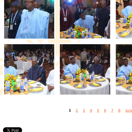
Pages
1
2
3
4
5
6
7
8
sui