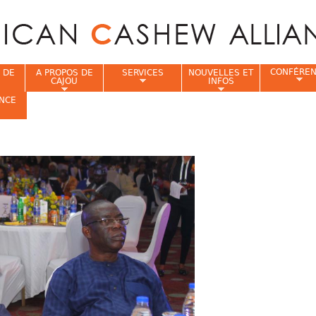
Jump to navigation
CONFÉRE
 DE
A PROPOS DE
SERVICES
NOUVELLES ET
CAJOU
INFOS
NCE
i