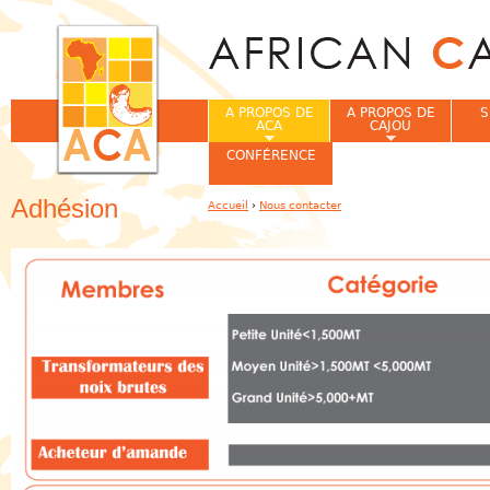
Jum
A PROPOS DE
A PROPOS DE
S
ACA
CAJOU
CONFÉRENCE
Adhésion
Accueil
›
Nous contacter
Vous êtes ici