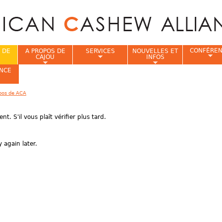
Jump to navigation
CONFÉRE
 DE
A PROPOS DE
SERVICES
NOUVELLES ET
CAJOU
INFOS
NCE
pos de ACA
i
ent
.
S'il vous plaît
vérifier plus tard.
 again later.