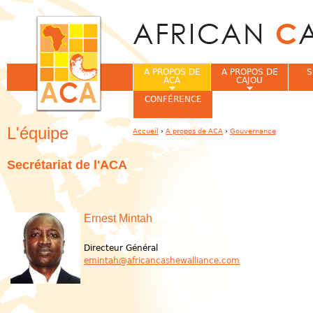
Jum
A PROPOS DE
A PROPOS DE
S
ACA
CAJOU
CONFÉRENCE
L'équipe
Accueil
›
A propos de ACA
›
Gouvernance
Vous êtes ici
Secrétariat
de l'ACA
Ernest Mintah
Directeur Général
emintah@africancashewalliance.com