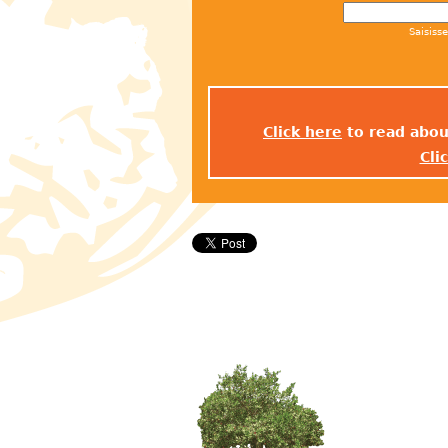
Saisiss
Click here
to read abou
Cli