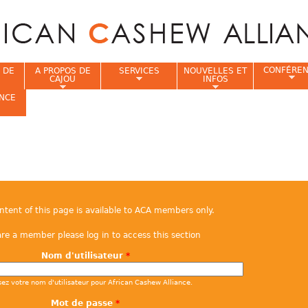
Jump to navigation
CONFÉRE
 DE
A PROPOS DE
SERVICES
NOUVELLES ET
CAJOU
INFOS
NCE
i
ontent of this page is available to ACA members only.
are a member please log in to access this section
Nom d'utilisateur
*
sez votre nom d'utilisateur pour African Cashew Alliance.
Mot de passe
*