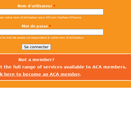
Nom d'utilisateur
*
sez votre nom d'utilisateur pour African Cashew Alliance.
Mot de passe
*
ez le mot de passe correspondant à votre nom d'utilisateur.
Not a member?
t the full range of services available to ACA members.
ck here to become an ACA member
.