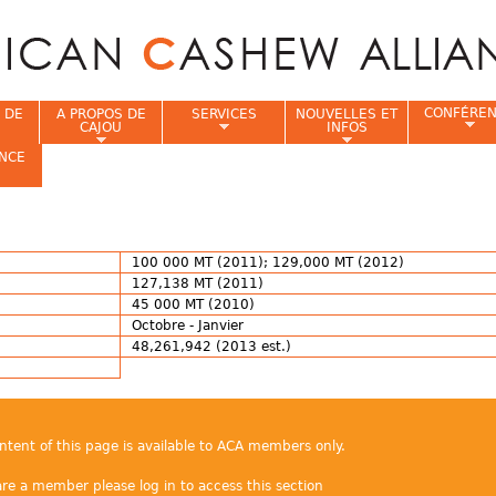
Jump to navigation
CONFÉRE
 DE
A PROPOS DE
SERVICES
NOUVELLES ET
CAJOU
INFOS
NCE
i
100 000 MT (2011); 129,000 MT (2012)
127,138 MT (2011)
45 000 MT (2010)
Octobre - Janvier
48,261,942 (2013 est.)
ontent of this page is available to ACA members only.
are a member please log in to access this section