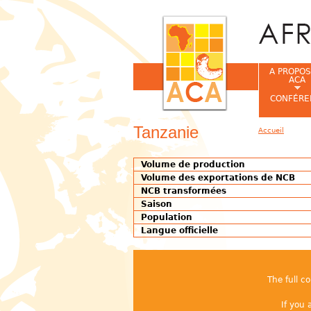
A PROPOS
ACA
CONFÉRE
Tanzanie
Accueil
Vous êtes ic
Volume de production
Volume des exportations de NCB
NCB transformées
Saison
Population
Langue officielle
The full c
If you 