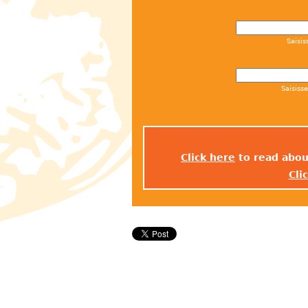
Saisis
Saisiss
Click here
to read abou
Cli