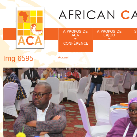
Jum
A PROPOS DE
A PROPOS DE
S
ACA
CAJOU
CONFÉRENCE
Img 6595
Accueil
Vous êtes ici