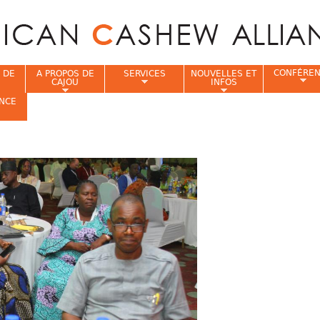
Jump to navigation
CONFÉRE
 DE
A PROPOS DE
SERVICES
NOUVELLES ET
CAJOU
INFOS
NCE
i