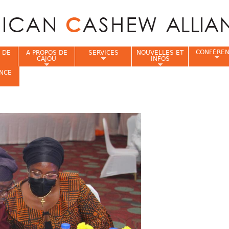
Jump to navigation
CONFÉRE
 DE
A PROPOS DE
SERVICES
NOUVELLES ET
CAJOU
INFOS
NCE
i