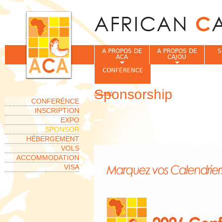
Jum
A PROPOS DE
A PROPOS DE
S
ACA
CAJOU
CONFÉRENCE
Sponsorship
Accueil
Vous êtes ici
CONFERÉNCE
INSCRIPTION
EXPO
SPONSOR
HÉBERGEMENT
VOLS
ACCOMMODATION
VISA