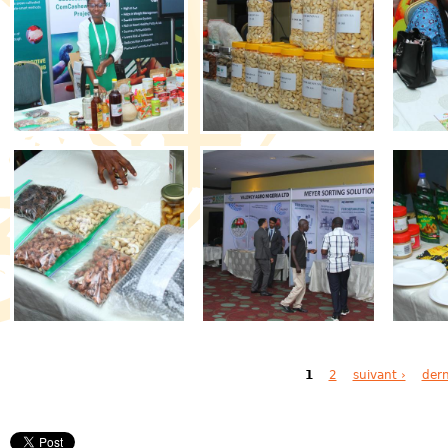
Pages
1
2
suivant ›
dern