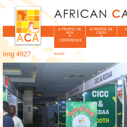
Jum
A PROPOS DE
A PROPOS DE
S
ACA
CAJOU
CONFÉRENCE
Img 4927
Accueil
Vous êtes ici