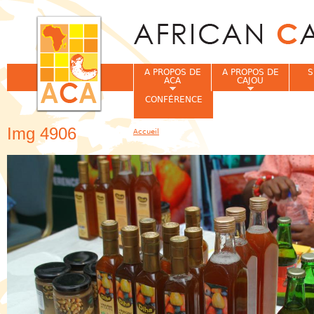
Jum
A PROPOS DE
A PROPOS DE
S
ACA
CAJOU
CONFÉRENCE
Img 4906
Accueil
Vous êtes ici