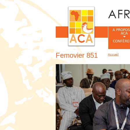
A PROPOS
ACA
CONFÉRE
Femovier 851
Accueil
Vous êtes ic