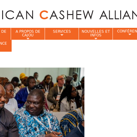
Jump to navigation
CONFÉRE
 DE
A PROPOS DE
SERVICES
NOUVELLES ET
CAJOU
INFOS
NCE
i