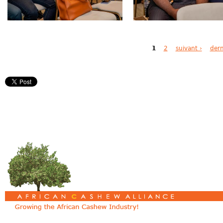
Pages
1
2
suivant ›
dern