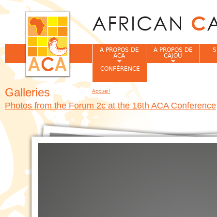
Jum
A PROPOS DE
A PROPOS DE
S
ACA
CAJOU
CONFÉRENCE
Galleries
Accueil
Vous êtes ici
Photos from the Forum 2c at the 16th ACA Conference