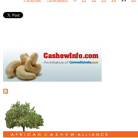
Pages
« premier
‹ précédent
…
11
12
13
14
15
16