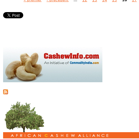
Pages
« premier
‹ précédent
…
12
13
14
15
16
17