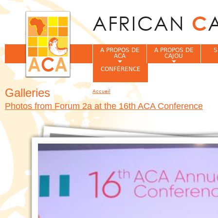
Jum
A PROPOS DE
A PROPOS DE
S
ACA
CAJOU
CONFÉRENCE
Galleries
Accueil
Vous êtes ici
Photos from Forum 2a at the 16th ACA Conference