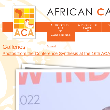
Jum
A PROPOS DE
A PROPOS DE
S
ACA
CAJOU
CONFÉRENCE
Galleries
Accueil
Vous êtes ici
Photos from the Conference Synthesis at the 16th AC