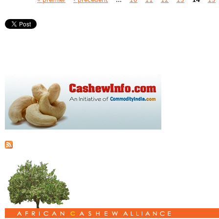
Pages
« premier
‹ précédent
…
10
11
12
13
14
15