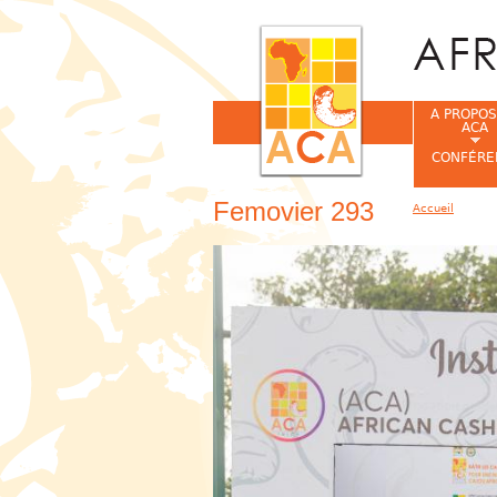
A PROPOS
ACA
CONFÉRE
Femovier 293
Accueil
Vous êtes ic