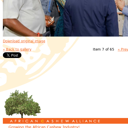
Download original image
« Back to gallery
Item 7 of 65
« Pre