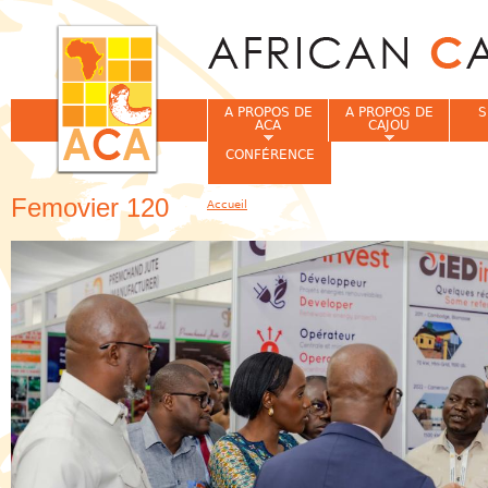
Jum
A PROPOS DE
A PROPOS DE
S
ACA
CAJOU
CONFÉRENCE
Femovier 120
Accueil
Vous êtes ici