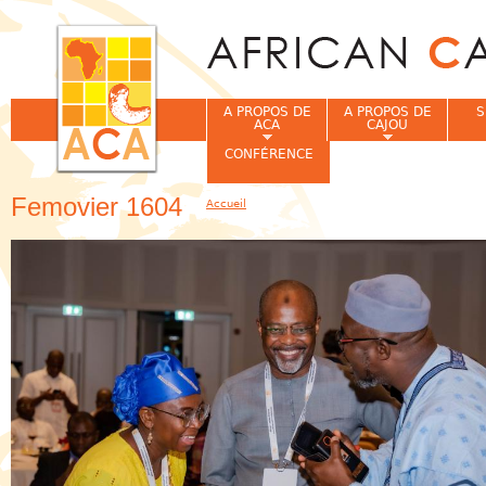
Jum
A PROPOS DE
A PROPOS DE
S
ACA
CAJOU
CONFÉRENCE
Femovier 1604
Accueil
Vous êtes ici