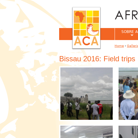
SOBRE A
Home
›
Galleri
You are her
Bissau 2016: Field trips