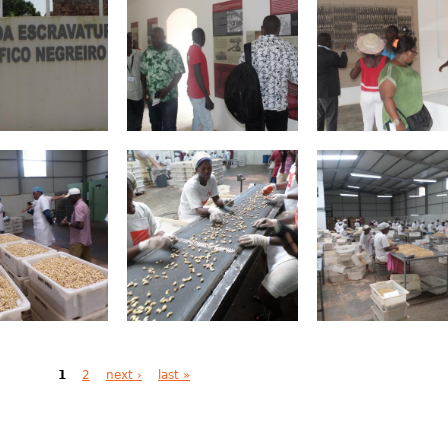
1
2
next ›
last »