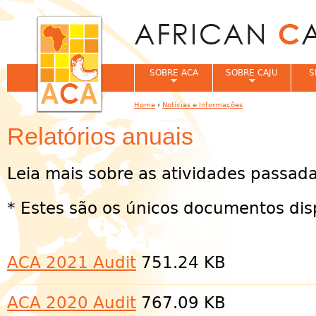
Jum
SOBRE ACA
SOBRE CAJU
S
Home
›
Notícias e Informações
You are here
Relatórios anuais
Leia mais sobre as atividades passad
* Estes são os únicos documentos dis
ACA 2021 Audit
751.24 KB
ACA 2020 Audit
767.09 KB