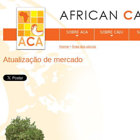
Jum
SOBRE ACA
SOBRE CAJU
S
Home
›
Área dos sócios
You are here
Atualização de mercado