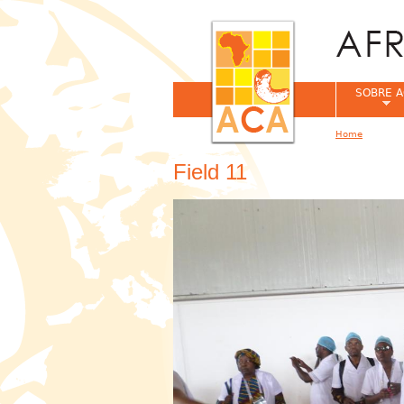
SOBRE A
Home
You are her
Field 11