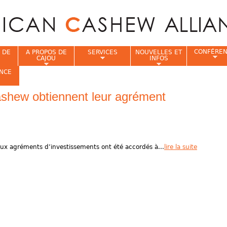
Jump to navigation
CONFÉRE
 DE
A PROPOS DE
SERVICES
NOUVELLES ET
CAJOU
INFOS
NCE
ashew obtiennent leur agrément
i
deux agréments d’investissements ont été accordés à...
lire la suite