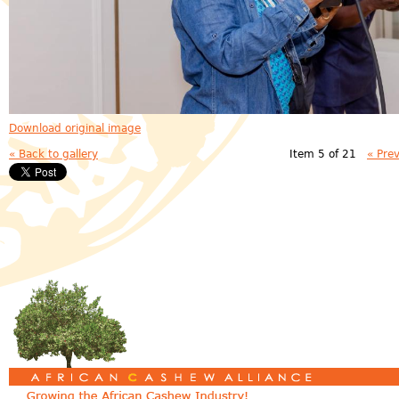
Download original image
« Back to gallery
Item 5 of 21
« Pre