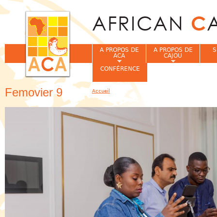
Jum
A PROPOS DE
A PROPOS DE
S
ACA
CAJOU
CONFÉRENCE
Femovier 9
Accueil
Vous êtes ici