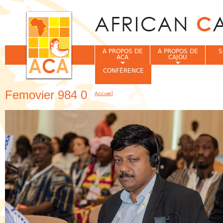
Jum
A PROPOS DE
A PROPOS DE
S
ACA
CAJOU
CONFÉRENCE
Femovier 984 0
Accueil
Vous êtes ici