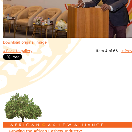
Download original image
« Back to gallery
Item 4 of 66
« Pre