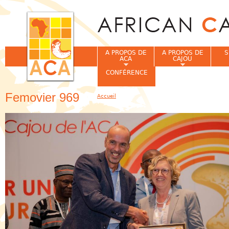
Jum
A PROPOS DE
A PROPOS DE
S
ACA
CAJOU
CONFÉRENCE
Femovier 969
Accueil
Vous êtes ici