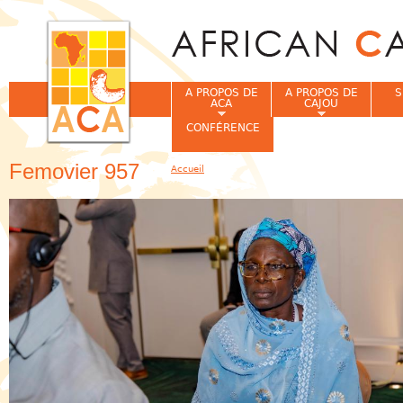
Jum
A PROPOS DE
A PROPOS DE
S
ACA
CAJOU
CONFÉRENCE
Femovier 957
Accueil
Vous êtes ici