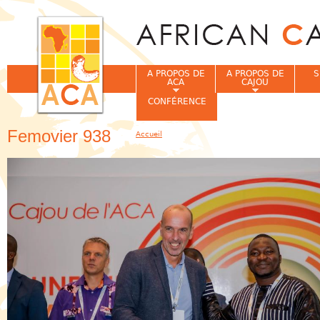
Jum
A PROPOS DE
A PROPOS DE
S
ACA
CAJOU
CONFÉRENCE
Femovier 938
Accueil
Vous êtes ici