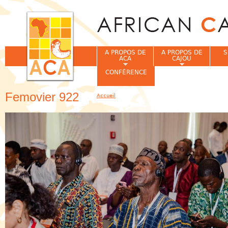
Jum
A PROPOS DE
A PROPOS DE
S
ACA
CAJOU
CONFÉRENCE
Femovier 922
Accueil
Vous êtes ici