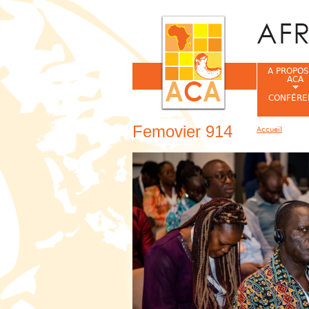
A PROPOS
ACA
CONFÉRE
Femovier 914
Accueil
Vous êtes ic