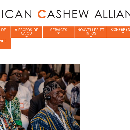
Jump to navigation
CONFÉRE
 DE
A PROPOS DE
SERVICES
NOUVELLES ET
CAJOU
INFOS
NCE
i