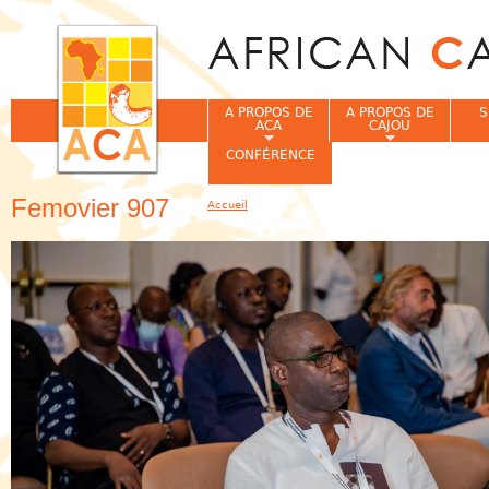
Jum
A PROPOS DE
A PROPOS DE
S
ACA
CAJOU
CONFÉRENCE
Femovier 907
Accueil
Vous êtes ici