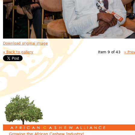
Download original image
« Back to gallery
Item 9 of 43
« Pre