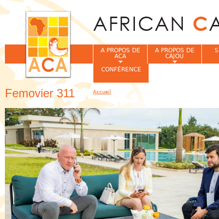
Jum
A PROPOS DE
A PROPOS DE
S
ACA
CAJOU
CONFÉRENCE
Femovier 311
Accueil
Vous êtes ici