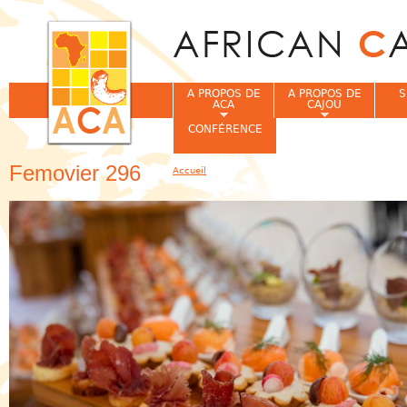
Jum
A PROPOS DE
A PROPOS DE
S
ACA
CAJOU
CONFÉRENCE
Femovier 296
Accueil
Vous êtes ici