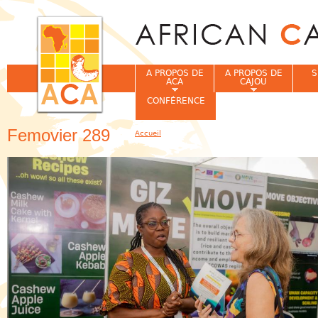
Jum
A PROPOS DE
A PROPOS DE
S
ACA
CAJOU
CONFÉRENCE
Femovier 289
Accueil
Vous êtes ici