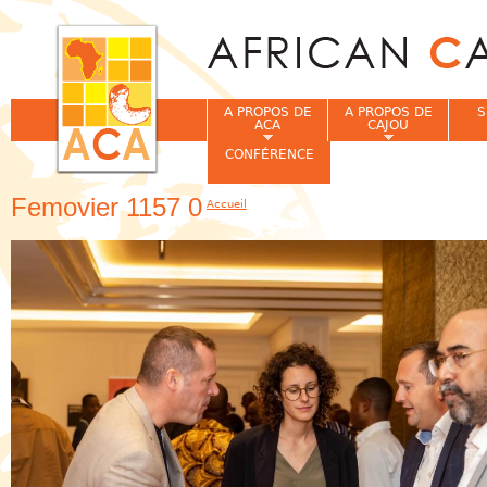
Jum
A PROPOS DE
A PROPOS DE
S
ACA
CAJOU
CONFÉRENCE
Femovier 1157 0
Accueil
Vous êtes ici